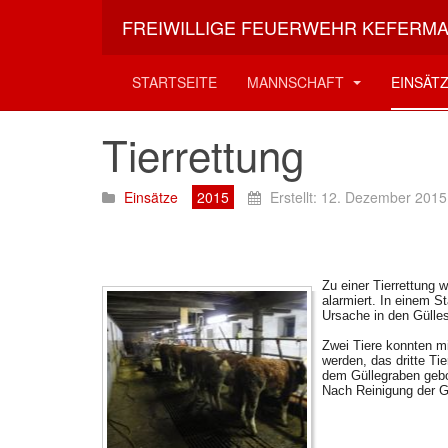
FREIWILLIGE FEUERWEHR KEFERM
Aktuelle Seite:
Startseite
Einsätze
2015
Tierr
STARTSEITE
MANNSCHAFT
EINSÄT
Tierrettung
Einsätze
2015
Erstellt: 12. Dezember 2015
Zu einer Tierrettung
alarmiert. In einem S
Ursache in den Gülle
Zwei Tiere konnten m
werden, das dritte Ti
dem Güllegraben geb
Nach Reinigung der G