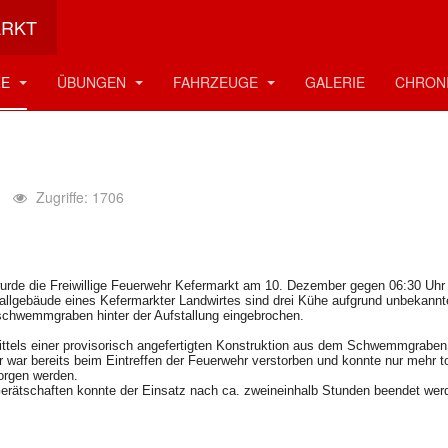
ARKT
ettung
ZE
ÜBUNGEN
FAHRZEUGE
GALERIE
CHRON
Zugriffe: 1706
 wurde die Freiwillige Feuerwehr Kefermarkt am 10. Dezember gegen 06:30 Uhr
tallgebäude eines Kefermarkter Landwirtes sind drei Kühe aufgrund unbekannt
schwemmgraben hinter der Aufstallung eingebrochen.
ittels einer provisorisch angefertigten Konstruktion aus dem Schwemmgraben 
er war bereits beim Eintreffen der Feuerwehr verstorben und konnte nur mehr t
orgen werden.
erätschaften konnte der Einsatz nach ca. zweineinhalb Stunden beendet wer