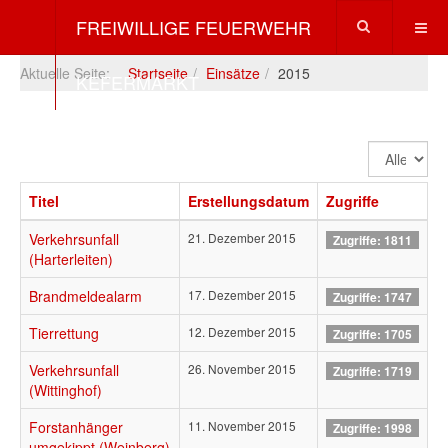
FREIWILLIGE FEUERWEHR
Aktuelle Seite:
Startseite
Einsätze
2015
KEFERMARKT
Anzeige
#
Titel
Erstellungsdatum
Zugriffe
Verkehrsunfall
21. Dezember 2015
Zugriffe: 1811
(Harterleiten)
Brandmeldealarm
17. Dezember 2015
Zugriffe: 1747
Tierrettung
12. Dezember 2015
Zugriffe: 1705
Verkehrsunfall
26. November 2015
Zugriffe: 1719
(Wittinghof)
Forstanhänger
11. November 2015
Zugriffe: 1998
umgekippt (Weinberg)