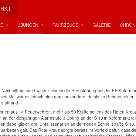
ARKT
stübung (A3)
ZE
ÜBUNGEN
FAHRZEUGE
GALERIE
CHRON
Nachmittag stand wieder einmal die Herbstübung bei der FF Kefermar
es Mal war es jedoch eine ganz besondere, da sie im Rahmen einer
stattfand.
nen aus 14 Feuerwehren, mehr als 50 Kräfte seitens des Roten Kreu
 an der diesjährigen Alarmstufe 3 Übung an der S 10 in Kefermarkt teil
 dabei gleich drei Unfallszenarien an der neuen Schnellstraße S 10,
uarbeiten galt. Das Rote Kreuz sorgte bereits im Vorfeld dafür, dass d