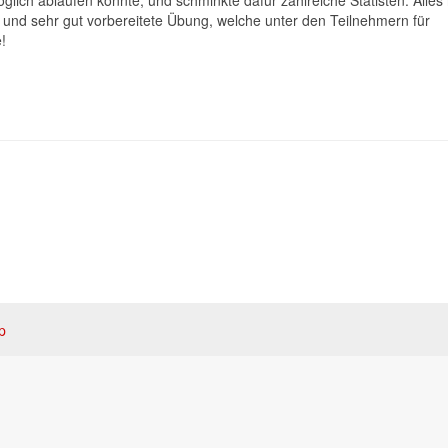
öglich ablaufen konnte, und schminkte dafür zahlreiche Statisten. Alles 
v und sehr gut vorbereitete Übung, welche unter den Teilnehmern für
!
p