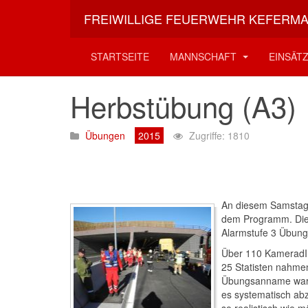
FREIWILLIGE FEUERWEHR KEFERM
Aktuelle Seite:
Startseite
Übungen
2015
Herb
STARTSEITE
MANNSCHAFT
EINSÄT
Herbstübung (A3)
Übungen
2015
Zugriffe: 1810
An diesem Samstag 
dem Programm. Dies
Alarmstufe 3 Übung 
Über 110 KameradIn
25 Statisten nahmen
Übungsanname waren
es systematisch abz